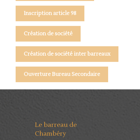
Inscription article 98
Création de société
Création de société inter barreaux
Ouverture Bureau Secondaire
Le barreau de
Chambéry