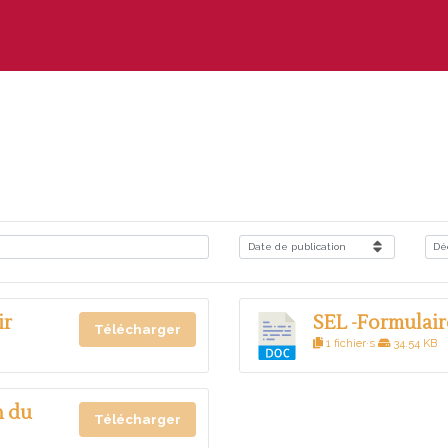
ir
SEL -Formulair
Télécharger
1 fichier·s
34.54 KB
n du
Télécharger