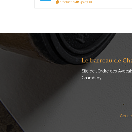
1 fichier·s
40.07 KB
Le barreau de C
Site de l’Ordre des Avocat
Chambéry.
Accuei