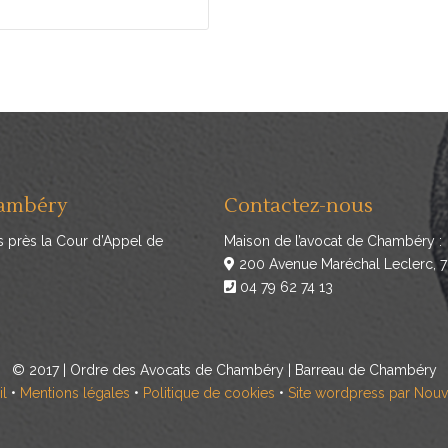
hambéry
Contactez-nous
s près la Cour d’Appel de
Maison de l’avocat de Chambéry :
200 Avenue Maréchal Leclerc,
04 79 62 74 13
© 2017 | Ordre des Avocats de Chambéry | Barreau de Chambéry
l
•
Mentions légales
•
Politique de cookies
•
Site wordpress par Nouv